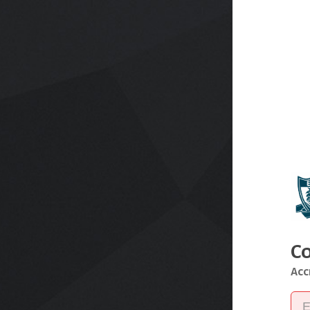
C
Acc